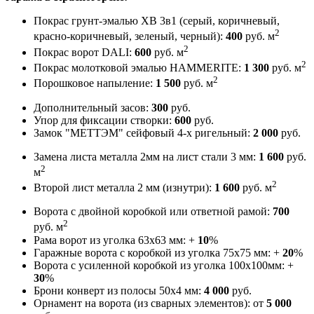
Покрас грунт-эмалью ХВ 3в1 (серый, коричневый,
2
красно-коричневый, зеленый, черный):
400
руб. м
2
Покрас ворот DALI:
600
руб. м
2
Покрас молотковой эмалью HAMMERITE:
1 300
руб. м
2
Порошковое напыление:
1 500
руб. м
Дополнительный засов:
300
руб.
Упор для фиксации створки:
600
руб.
Замок "МЕТТЭМ"
сейфовый 4-х ригельный:
2 000
руб.
Замена листа металла 2мм на лист стали 3 мм:
1 600
руб.
2
м
2
Второй лист металла 2 мм (изнутри):
1 600
руб. м
Ворота с двойной коробкой или ответной рамой:
700
2
руб. м
Рама ворот из уголка 63х63 мм: +
10
%
Гаражные ворота с коробкой из уголка 75х75 мм: +
20
%
Ворота с усиленной коробкой из уголка 100х100мм: +
30
%
Брони конверт из полосы 50х4 мм:
4 000
руб.
Орнамент на ворота (из сварных элементов): от
5 000