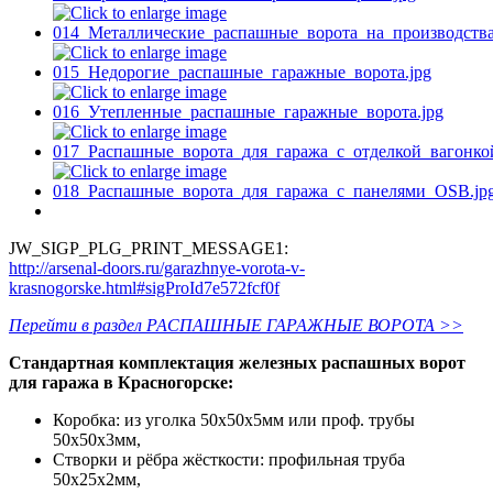
JW_SIGP_PLG_PRINT_MESSAGE1:
http://arsenal-doors.ru/garazhnye-vorota-v-
krasnogorske.html#sigProId7e572fcf0f
Перейти в раздел РАСПАШНЫЕ ГАРАЖНЫЕ ВОРОТА >>
Стандартная комплектация железных распашных ворот
для гаража в Красногорске:
Коробка: из уголка 50х50х5мм или проф. трубы
50х50х3мм,
Створки и рёбра жёсткости: профильная труба
50х25х2мм,