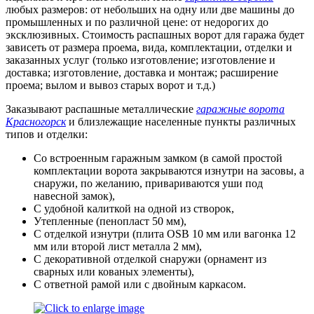
любых размеров: от небольших на одну или две машины до
промышленных и по различной цене: от недорогих до
эксклюзивных. Стоимость распашных ворот для гаража будет
зависеть от размера проема, вида, комплектации, отделки и
заказанных услуг (только изготовление; изготовление и
доставка; изготовление, доставка и монтаж; расширение
проема; вылом и вывоз старых ворот и т.д.)
Заказывают распашные металлические
гаражные ворота
Красногорск
и близлежащие населенные пункты различных
типов и отделки:
Со встроенным гаражным замком (в самой простой
комплектации ворота закрываются изнутри на засовы, а
снаружи, по желанию, привариваются уши под
навесной замок),
С удобной калиткой на одной из створок,
Утепленные (пенопласт 50 мм),
С отделкой изнутри (плита OSB 10 мм или вагонка 12
мм или второй лист металла 2 мм),
С декоративной отделкой снаружи (орнамент из
сварных или кованых элементы),
С ответной рамой или с двойным каркасом.