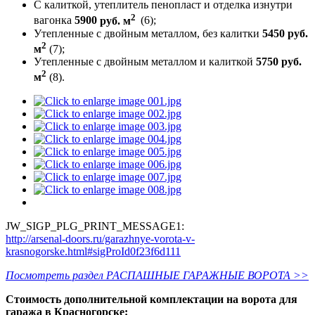
С калиткой, утеплитель пенопласт и отделка изнутри
2
вагонка
5900
руб. м
(6);
Утепленные с двойным металлом, без калитки
5450 руб.
2
м
(7);
Утепленные с двойным металлом и калиткой
5750
руб.
2
м
(8).
JW_SIGP_PLG_PRINT_MESSAGE1:
http://arsenal-doors.ru/garazhnye-vorota-v-
krasnogorske.html#sigProId0f23f6d111
Посмотреть раздел РАСПАШНЫЕ ГАРАЖНЫЕ ВОРОТА >>
Стоимость дополнительной комплектации на ворота для
гаража в Красногорске: