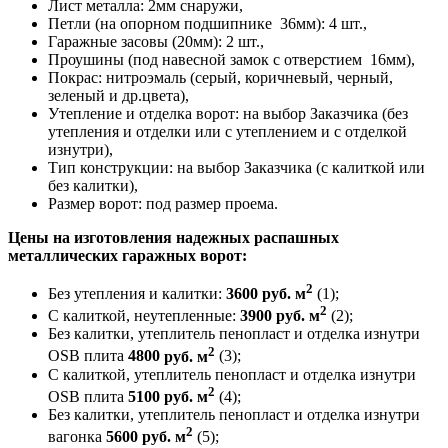
Лист металла: 2мм снаружи,
Петли (на опорном подшипнике 36мм): 4 шт.,
Гаражные засовы (20мм): 2 шт.,
Проушины (под навесной замок с отверстием 16мм),
Покрас: нитроэмаль (серый, коричневый, черный,
зеленый и др.цвета),
Утепление и отделка ворот: на выбор Заказчика (без
утепления и отделки или с утеплением и с отделкой
изнутри),
Тип конструкции: на выбор Заказчика (с калиткой или
без калитки),
Размер ворот: под размер проема.
Цены на изготовления надежных распашных
металлических гаражных ворот:
2
Без утепления и калитки:
3600 руб. м
(1);
2
С калиткой, неутепленные:
3900 руб. м
(2);
Без калитки, утеплитель пенопласт и отделка изнутри
2
OSB плита
4800
руб. м
(3);
С калиткой, утеплитель пенопласт и отделка изнутри
2
OSB плита
5100
руб. м
(4);
Без калитки, утеплитель пенопласт и отделка изнутри
2
вагонка
5600
руб. м
(5);