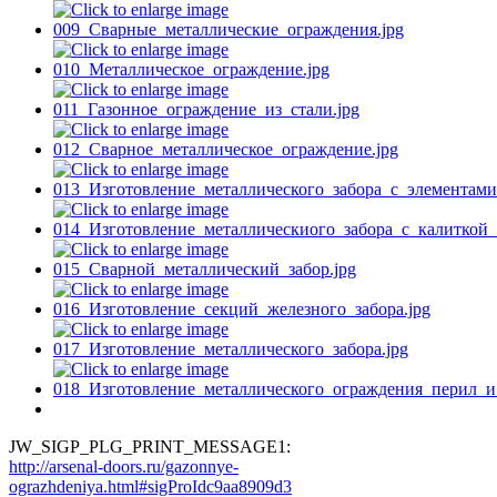
JW_SIGP_PLG_PRINT_MESSAGE1:
http://arsenal-doors.ru/gazonnye-
ograzhdeniya.html#sigProIdc9aa8909d3