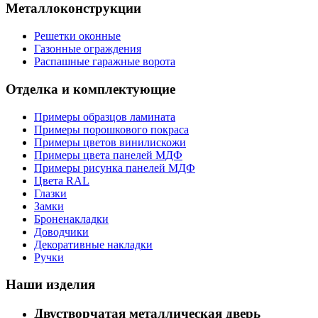
Металлоконструкции
Решетки оконные
Газонные ограждения
Распашные гаражные ворота
Отделка и комплектующие
Примеры образцов ламината
Примеры порошкового покраса
Примеры цветов винилискожи
Примеры цвета панелей МДФ
Примеры рисунка панелей МДФ
Цвета RAL
Глазки
Замки
Броненакладки
Доводчики
Декоративные накладки
Ручки
Наши изделия
Двустворчатая металлическая дверь