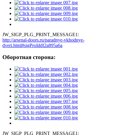
JW_SIGP_PLG_PRINT_MESSAGE1:
http://arsenal-doors.ru/paradnye-vkhodnye-
dveri.html#sigProIddf2a895a6a
Оборотная сторона:
JW_SIGP_PLG_PRINT_MESSAGE1: