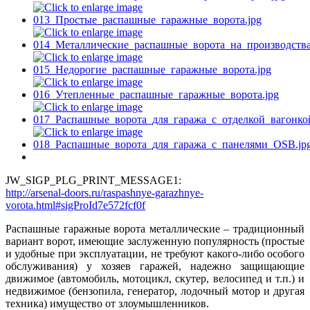
JW_SIGP_PLG_PRINT_MESSAGE1:
http://arsenal-doors.ru/raspashnye-garazhnye-
vorota.html#sigProId7e572fcf0f
Распашные гаражные ворота металлические – традиционный
вариант ворот, имеющие заслуженную популярность (простые
и удобные при эксплуатации, не требуют какого-либо особого
обслуживания) у хозяев гаражей, надежно защищающие
движимое (автомобиль, мотоцикл, скутер, велосипед и т.п.) и
недвижимое (бензопила, генератор, лодочный мотор и другая
техника) имущество от злоумышленников.