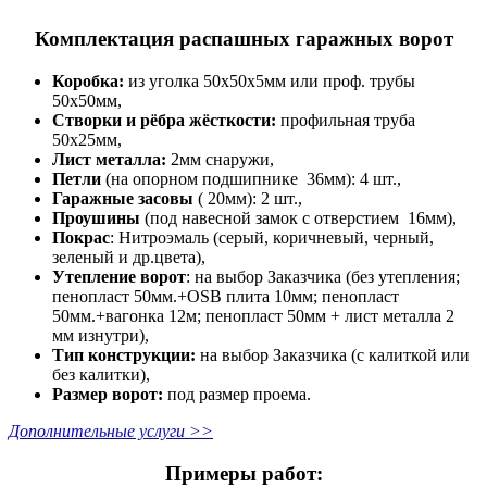
Комплектация распашных гаражных ворот
Коробка:
из уголка 50х50х5мм или проф. трубы
50х50мм,
Створки и рёбра жёсткости:
профильная труба
50х25мм,
Лист металла:
2мм снаружи,
Петли
(на опорном подшипнике 36мм): 4 шт.,
Гаражные засовы
( 20мм): 2 шт.,
Проушины
(под навесной замок с отверстием 16мм),
Покрас
: Нитроэмаль (серый, коричневый, черный,
зеленый и др.цвета),
Утепление ворот
: на выбор Заказчика (без утепления;
пенопласт 50мм.+OSB плита 10мм; пенопласт
50мм.+вагонка 12м; пенопласт 50мм + лист металла 2
мм изнутри),
Тип конструкции:
на выбор Заказчика (с калиткой или
без калитки),
Размер ворот:
под размер проема.
Дополнительные услуги >>
Примеры работ: