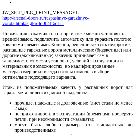
JW_SIGP_PLG_PRINT_MESSAGE1:
http://arsenal-doors.ru/raspashnye-garazhnye-
vorota.html#sigProId0f23f6d111
По желанию заказчика на створки тоже можно установить
врезной замок, подключить автоматику или украсить полотно
коваными элементами. Конечно, решение заказать недорогие
распашные гаражные ворота металлические (бюджетные) или
дорогие (эксклюзивные) заказчик принимает сам в
зависимости от места установки, условий эксплуатации и
материальных возможностях, но квалифицированные
мастера-замерщики всегда готовы помочь в выборе
оптимально подходящего варианта.
Итак, из положительных качеств у распашных ворот для
гаража металлических, можно выделить:
прочные, надежные и долговечные (лист стали не менее
2 мм);
не прихотливость в эксплуатации (временами проверять
петли, при необходимости смазывать);
могут быть любого размера (от стандартных до
производственных);