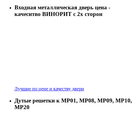
Входная металлическая дверь цена -
качеситво ВИНОРИТ с 2х сторон
Лучшие по цене и качеству двери
Дутые решетки к МР01, МР08, МР09, МР10,
МР20