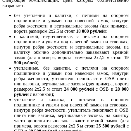
следующие комплектации, цена которых соответственно
возрастает:
без утепления и калитки, с петлями на опорном
подшипнике и ушами под навесной замок, изнутри
ребра жесткости и вертикальные засовы (для примера,
ворота размером 2х2,5 м стоят
18 000 рублей
);
с калиткой, неутепленные, с петлями на опорном
подшипнике и ушами под навесной замок на створках,
изнутри ребра жесткости и вертикальные засовы, на
калитку обычно дополнительно заказывают врезной
замок (для примера, ворота размером 2х2,5 м стоят
19
500 рублей
);
утепленные, без калитки, с петлями на опорном
подшипнике и ушами под навесной замок, изнутри
ребра жесткости, утеплитель пенопласт и OSB плита
или вагонка, вертикальные засовы (для примера, ворота
размером 2х2,5 м стоят
24 000 рублей
с OSB и
28 000
рублей
с вагонкой);
утепление и калитка, с петлями на опорном
подшипнике и ушами под навесной замок на створках,
изнутри ребра жесткости, утеплитель пенопласт и OSB
плита или вагонка, вертикальные засовы, на калитку
часто дополнительно заказывают врезной замок (для
примера, ворота размером 2х2,5 м стоят
25 500 рублей
с