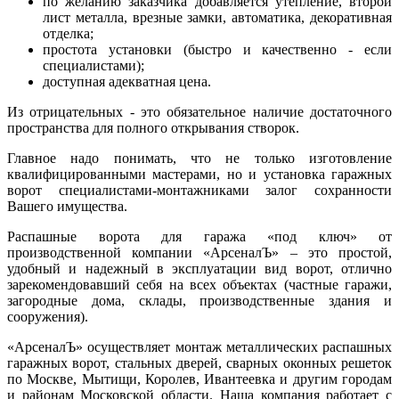
по желанию заказчика добавляется утепление, второй
лист металла, врезные замки, автоматика, декоративная
отделка;
простота установки (быстро и качественно - если
специалистами);
доступная адекватная цена.
Из отрицательных - это обязательное наличие достаточного
пространства для полного открывания створок.
Главное надо понимать, что не только изготовление
квалифицированными мастерами, но и установка гаражных
ворот специалистами-монтажниками залог сохранности
Вашего имущества.
Распашные ворота для гаража «под ключ» от
производственной компании «АрсеналЪ» – это простой,
удобный и надежный в эксплуатации вид ворот, отлично
зарекомендовавший себя на всех объектах (частные гаражи,
загородные дома, склады, производственные здания и
сооружения).
«АрсеналЪ» осуществляет монтаж металлических распашных
гаражных ворот, стальных дверей, сварных оконных решеток
по Москве, Мытищи, Королев, Ивантеевка и другим городам
и районам Московской области. Наша компания работает с