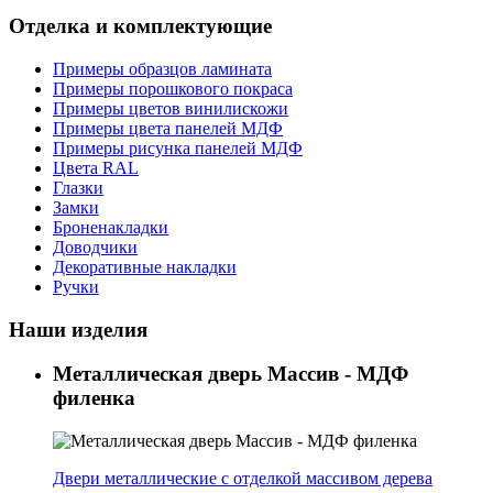
Отделка и комплектующие
Примеры образцов ламината
Примеры порошкового покраса
Примеры цветов винилискожи
Примеры цвета панелей МДФ
Примеры рисунка панелей МДФ
Цвета RAL
Глазки
Замки
Броненакладки
Доводчики
Декоративные накладки
Ручки
Наши изделия
Металлическая дверь Массив - МДФ
филенка
Двери металлические с отделкой массивом дерева