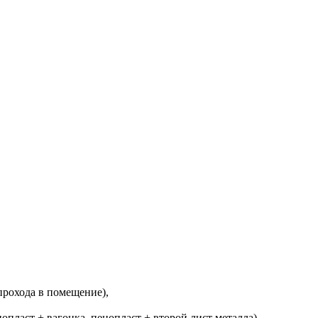
прохода в помещение),
опласт + вагонка, пенопласт + второй лист металла),