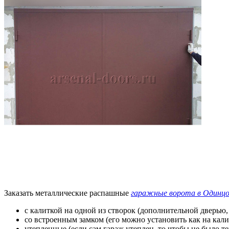
Заказать металлические распашные
гаражные ворота в Одинцо
с калиткой на одной из створок (дополнительной дверью
со встроенным замком (его можно установить как на калит
утепленные (если сам гараж утеплен, то чтобы не было те