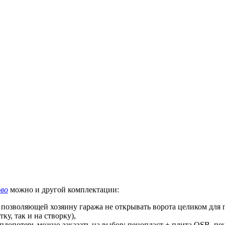
во
можно и другой комплектации:
, позволяющей хозяину гаража не открывать ворота целиком для 
ку, так и на створку),
плопотерь можно заказать на выбор: пенопласт + плита OSB, пен