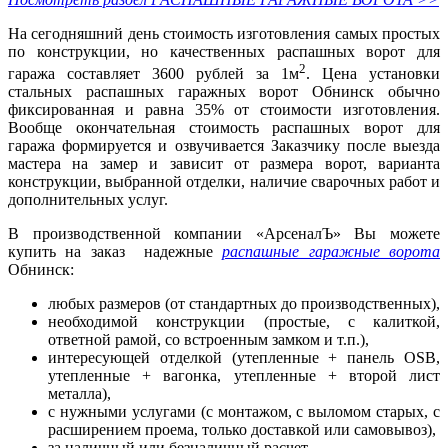
На сегодняшний день стоимость изготовления самых простых
по конструкции, но качественных распашных ворот для
2
гаража составляет 3600 рублей за 1м
. Цена установки
стальных распашных гаражных ворот Обнинск обычно
фиксированная и равна 35% от стоимости изготовления.
Вообще окончательная стоимость распашных ворот для
гаража формируется и озвучивается Заказчику после выезда
мастера на замер и зависит от размера ворот, варианта
конструкции, выбранной отделки, наличие сварочных работ и
дополнительных услуг.
В производственной компании «АрсеналЪ» Вы можете
купить на заказ надежные
распашные гаражные ворота
Обнинск:
любых размеров (от стандартных до производственных),
необходимой конструкции (простые, с калиткой,
ответной рамой, со встроенным замком и т.п.),
интересующей отделкой (утепленные + панель OSB,
утепленные + вагонка, утепленные + второй лист
металла),
с нужными услугами (с монтажом, с выломом старых, с
расширением проема, только доставкой или самовывоз),
за наличный или безналичный расчет.