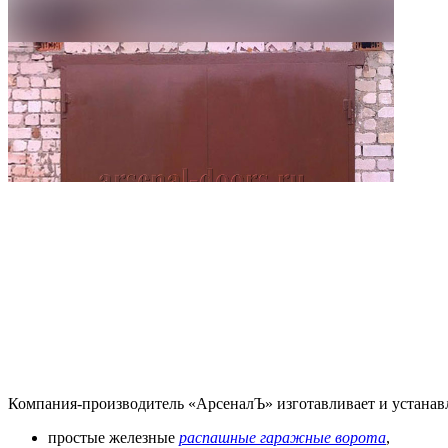
Компания-производитель «АрсеналЪ» изготавливает и устанав
простые железные
распашные гаражные ворота
,