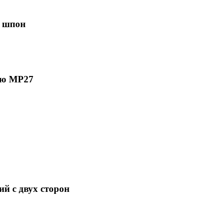
Ф шпон
ию МР27
й с двух сторон