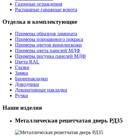
Газонные ограждения
Распашные гаражные ворота
Отделка и комплектующие
Примеры образцов ламината
Примеры порошкового покраса
Примеры цветов винилискожи
Примеры цвета панелей МДФ
Примеры рисунка панелей МДФ
Цвета RAL
Глазки
Замки
Броненакладки
Доводчики
Декоративные накладки
Ручки
Наши изделия
Металлическая решетчатая дверь РД35